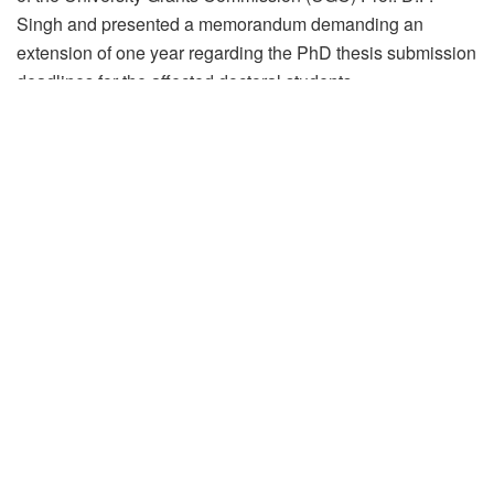
Singh and presented a memorandum demanding an
extension of one year regarding the PhD thesis submission
deadlines for the affected doctoral students.
ABVP, in its memorandum, has highlighted the fact that
while submission deadlines for the final year doctoral
students have already been extended by a year, PhD
students in junior years must also receive similar relaxation
of one year, as they too have been equally impacted by the
pandemic.
Nidhi Tripathi, National General Secretary, ABVP, said,
“The COVID-19 pandemic has adversely affected the
doctoral students, their intermediate research inquiries and
analyses, and consequently set back their academic
progress by an entire year. The closure of laboratories and
libraries as well as the cessation of research surveys due
to the pandemic induced lockdown are all relevant factors