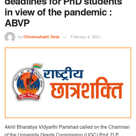
deadlines for PhD students
in view of the pandemic :
ABVP
by
Chhatrashakti Desk
February 9, 2021
Akhil Bharatiya Vidyarthi Parishad called on the Chairman
of the University Grants Commission (UGC) Prof. D.P.