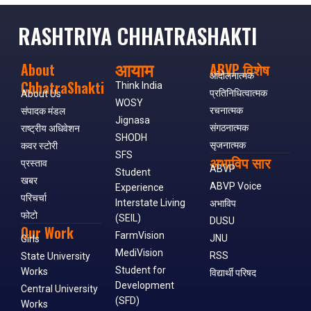
RASHTRIYA CHHATRASHAKTI
आयाम
About
ABVP विशेष
आंदोलनात्मक
ChhatraShakti
Think India
प्रतिनिधित्वात्मक
About Us
WOSY
रचनात्मक
संपादक मंडल
Jignasa
संगठनात्मक
राष्ट्रीय अधिवेशन
SHODH
सृजनात्मक
कवर स्टोरी
SFS
अभाविप सार
प्रस्ताव
ABVP
Student
खबर
ABVP Voice
Experience
परिचर्चा
Interstate Living
अभाविप
फोटो
(SEIL)
DUSU
Our Work
FarmVision
JNU
Girls
MediVision
RSS
State University
Student for
Works
विद्यार्थी परिषद
Development
Central University
(SFD)
Works