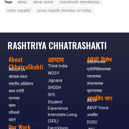
Tags:
abvp
abvp voice
manshush mandaviya
nidhi tripathi
union health minister of india
RASHTRIYA CHHATRASHAKTI
आयाम
About
ABVP विशेष
आंदोलनात्मक
ChhatraShakti
Think India
प्रतिनिधित्वात्मक
About Us
WOSY
रचनात्मक
संपादक मंडल
Jignasa
संगठनात्मक
राष्ट्रीय अधिवेशन
SHODH
सृजनात्मक
कवर स्टोरी
SFS
अभाविप सार
प्रस्ताव
ABVP
Student
खबर
ABVP Voice
Experience
परिचर्चा
Interstate Living
अभाविप
फोटो
(SEIL)
DUSU
Our Work
FarmVision