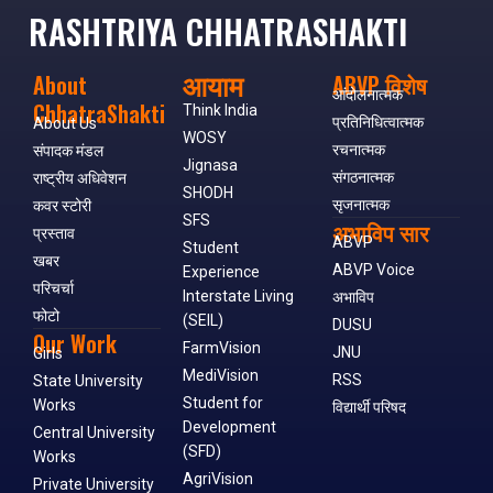
RASHTRIYA CHHATRASHAKTI
आयाम
About
ABVP विशेष
आंदोलनात्मक
ChhatraShakti
Think India
प्रतिनिधित्वात्मक
About Us
WOSY
रचनात्मक
संपादक मंडल
Jignasa
संगठनात्मक
राष्ट्रीय अधिवेशन
SHODH
सृजनात्मक
कवर स्टोरी
SFS
अभाविप सार
प्रस्ताव
ABVP
Student
खबर
ABVP Voice
Experience
परिचर्चा
Interstate Living
अभाविप
फोटो
(SEIL)
DUSU
Our Work
FarmVision
JNU
Girls
MediVision
RSS
State University
Student for
Works
विद्यार्थी परिषद
Development
Central University
(SFD)
Works
AgriVision
Private University