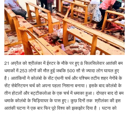
21 अप्रैल को श्रीलंका में ईस्टर के मौके पर हुए 8 सिलसिलेवार आतंकी बम
धमाकों में 253 लोगों की मौत हुई जबकि 500 सौ से ज्यादा लोग घायल हुए
है। आतंकियों ने कोलंबो के सेंट एंथनी चर्च और पश्चिम तटीय शहर नेगोंबे के
सेंट सेबेस्टियन चर्च को अपना पहला निशाना बनाया। इसके बाद कोलंबो के
तीन होटलों और बट्टीकलोआ के एक चर्च में धमाका हुआ। दोपहर बाद दो बम
धमाके कोलंबो के चिड़ियाघर के पास हुए। कुछ दिनों तक श्रीलंका की इस
आतंकी घटना ने एक बार फिर पूरे विश्व को झकझोर दिया है । घटना को
श्रीलंका के मसाला कारोबारी के दो बेटों समेत नौ कुख्यात आत्मघाती
हमलावरों ने अंजाम दिया था, जिसमें एक महिला आतंकी भी शामिल थी। बम