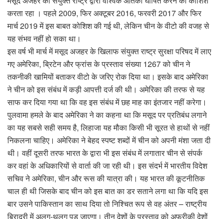
मसूद अजहर को संयुक्‍त राष्‍ट्र द्वारा वैश्विक आतंकी घोषित करने की कोशिश
करता रहा । पहले 2009, फिर अक्‍टूबर 2016, फरवरी 2017 और फिर
मार्च 2019 में इस बाबत कोशिश की गई थी, लेकिन चीन के वीटो की वजह से
यह संभव नहीं हो सका था।
इस वर्ष भी मार्च में मसूद अजहर के खिलाफ संयुक्‍त राष्‍ट्र सुरक्षा परिषद में लाए
गए अमेरिका, ब्रिटेन और फ्रांस के प्रस्‍ताव संख्‍या 1267 को चीन ने
तकनीकी खामियों बताकर वीटो के जरिए रोक दिया था। इसके बाद अमेरिका
ने चीन को इस संबंध में कड़ी आपत्ती दर्ज की थी। अमेरिका की तरफ से यह
साफ कर दिया गया था कि वह इस संबंध में छह माह का इंतजार नहीं करेगा।
पुलवामा हमले के बाद अमेरिका ने का कहना था कि मसूद पर प्रतिबंध लगाने
का यह सबसे सही समय है, लिहाजा यह मौका किसी भी सूरत से हाथों से नहीं
निकलना चाहिए। अमेरिका ने बेहद स्‍पष्‍ट शब्‍दों में चीन को अपनी मंशा जता दी
थी। वहीं दूसरी तरफ भारत के द्वारा भी इस संबंध में लगातार चीन से संपर्क
कर वहां के अधिकारियों से वार्ता की जा रही थी। इस संदर्भ में भारतीय विदेश
सचिव ने अमेरिका, चीन और रूस की यात्रा की। यह भारत की कूटनीतिक
चाल ही थी जिसके बाद चीन को इस बात का डर सताने लगा था कि यदि इस
बार उसने पाकिस्‍तान का साथ दिया तो निश्चित रूप से वह अंतर – राष्ट्रीय
बिरादरी में अलग-थलग पड़ जाएगा। तीन देशों के प्रस्‍ताव को अफ्रीकी देशों