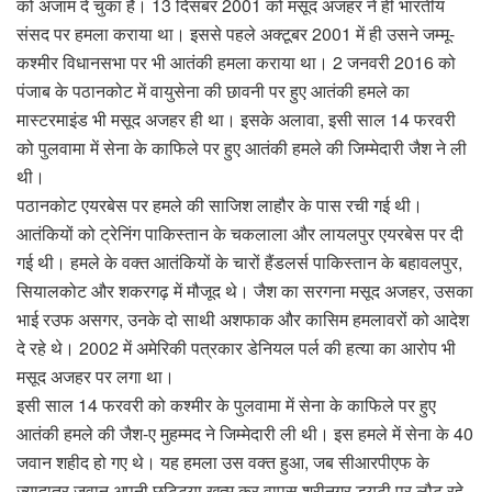
को अंजाम दे चुका है। 13 दिसंबर 2001 को मसूद अजहर ने ही भारतीय
संसद पर हमला कराया था। इससे पहले अक्टूबर 2001 में ही उसने जम्मू-
कश्मीर विधानसभा पर भी आतंकी हमला कराया था। 2 जनवरी 2016 को
पंजाब के पठानकोट में वायुसेना की छावनी पर हुए आतंकी हमले का
मास्टरमाइंड भी मसूद अजहर ही था। इसके अलावा, इसी साल 14 फरवरी
को पुलवामा में सेना के काफिले पर हुए आतंकी हमले की जिम्मेदारी जैश ने ली
थी।
पठानकोट एयरबेस पर हमले की साजिश लाहौर के पास रची गई थी।
आतंकियों को ट्रेनिंग पाकिस्तान के चकलाला और लायलपुर एयरबेस पर दी
गई थी। हमले के वक्त आतंकियों के चारों हैंडलर्स पाकिस्तान के बहावलपुर,
सियालकोट और शकरगढ़ में मौजूद थे। जैश का सरगना मसूद अजहर, उसका
भाई रउफ असगर, उनके दो साथी अशफाक और कासिम हमलावरों को आदेश
दे रहे थे। 2002 में अमेरिकी पत्रकार डेनियल पर्ल की हत्या का आरोप भी
मसूद अजहर पर लगा था।
इसी साल 14 फरवरी को कश्मीर के पुलवामा में सेना के काफिले पर हुए
आतंकी हमले की जैश-ए मुहम्मद ने जिम्मेदारी ली थी। इस हमले में सेना के 40
जवान शहीद हो गए थे। यह हमला उस वक्त हुआ, जब सीआरपीएफ के
ज्यादातर जवान अपनी छुट्टिया खत्म कर वापस श्रीनगर ड्यूटी पर लौट रहे