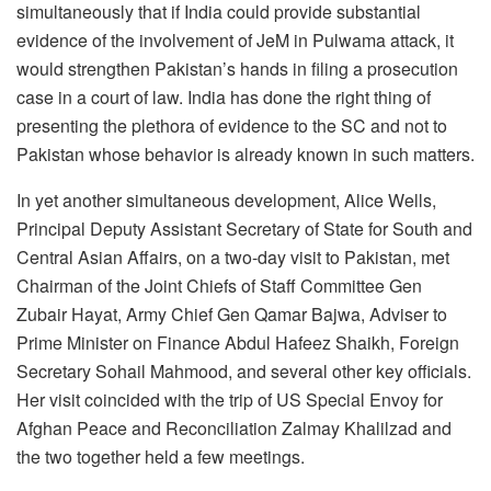
simultaneously that if India could provide substantial
evidence of the involvement of JeM in Pulwama attack, it
would strengthen Pakistan’s hands in filing a prosecution
case in a court of law. India has done the right thing of
presenting the plethora of evidence to the SC and not to
Pakistan whose behavior is already known in such matters.
In yet another simultaneous development, Alice Wells,
Principal Deputy Assistant Secretary of State for South and
Central Asian Affairs, on a two-day visit to Pakistan, met
Chairman of the Joint Chiefs of Staff Committee Gen
Zubair Hayat, Army Chief Gen Qamar Bajwa, Adviser to
Prime Minister on Finance Abdul Hafeez Shaikh, Foreign
Secretary Sohail Mahmood, and several other key officials.
Her visit coincided with the trip of US Special Envoy for
Afghan Peace and Reconciliation Zalmay Khalilzad and
the two together held a few meetings.