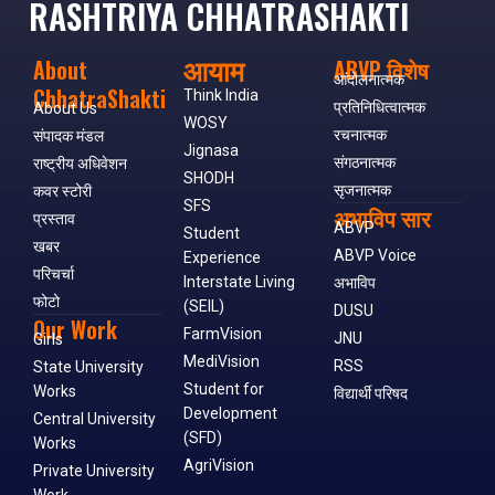
RASHTRIYA CHHATRASHAKTI
आयाम
About
ABVP विशेष
आंदोलनात्मक
ChhatraShakti
Think India
प्रतिनिधित्वात्मक
About Us
WOSY
रचनात्मक
संपादक मंडल
Jignasa
संगठनात्मक
राष्ट्रीय अधिवेशन
SHODH
सृजनात्मक
कवर स्टोरी
SFS
अभाविप सार
प्रस्ताव
ABVP
Student
खबर
ABVP Voice
Experience
परिचर्चा
Interstate Living
अभाविप
फोटो
(SEIL)
DUSU
Our Work
FarmVision
JNU
Girls
MediVision
RSS
State University
Student for
Works
विद्यार्थी परिषद
Development
Central University
(SFD)
Works
AgriVision
Private University
Work