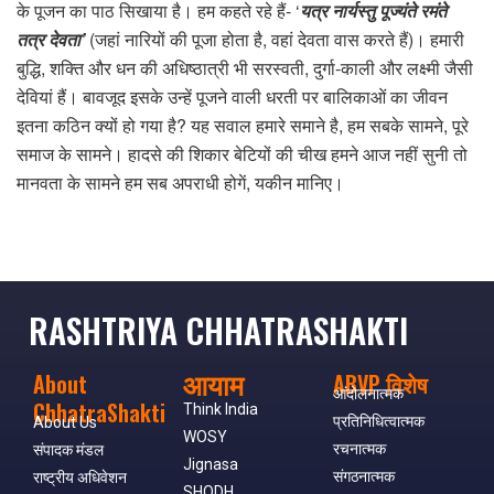
के पूजन का पाठ सिखाया है। हम कहते रहे हैं- ‘
यत्र नार्यस्तु पूज्यंते रमंते
तत्र देवता’
(जहां नारियों की पूजा होता है, वहां देवता वास करते हैं)। हमारी
बुद्धि, शक्ति और धन की अधिष्ठात्री भी सरस्वती, दुर्गा-काली और लक्ष्मी जैसी
देवियां हैं। बावजूद इसके उन्हें पूजने वाली धरती पर बालिकाओं का जीवन
इतना कठिन क्यों हो गया है? यह सवाल हमारे समाने है, हम सबके सामने, पूरे
समाज के सामने। हादसे की शिकार बेटियों की चीख हमने आज नहीं सुनी तो
मानवता के सामने हम सब अपराधी होगें, यकीन मानिए।
RASHTRIYA CHHATRASHAKTI
आयाम
About
ABVP विशेष
आंदोलनात्मक
ChhatraShakti
Think India
प्रतिनिधित्वात्मक
About Us
WOSY
रचनात्मक
संपादक मंडल
Jignasa
संगठनात्मक
राष्ट्रीय अधिवेशन
SHODH