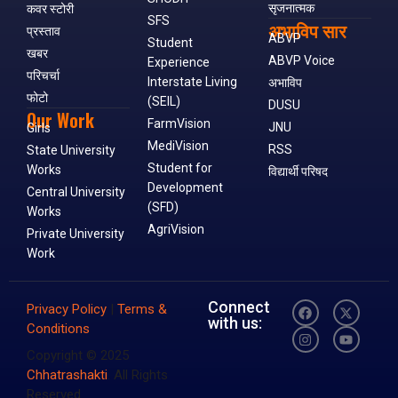
सृजनात्मक
कवर स्टोरी
SFS
अभाविप सार
प्रस्ताव
ABVP
Student
खबर
ABVP Voice
Experience
परिचर्चा
Interstate Living
अभाविप
फोटो
(SEIL)
DUSU
Our Work
FarmVision
JNU
Girls
MediVision
RSS
State University
Student for
Works
विद्यार्थी परिषद
Development
Central University
(SFD)
Works
AgriVision
Private University
Work
Connect
Privacy Policy
|
Terms &
with us:
Conditions
Copyright © 2025
Chhatrashakti
. All Rights
Reserved.