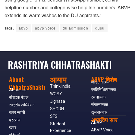
helpline number and college-wise helpline numbers. ABVP
extends its warm wishes to the DU aspirants.”
Tags:
abvp
abvp voice
du admission
dusu
RASHTRIYA CHHATRASHAKTI
आयाम
About
ABVP विशेष
आंदोलनात्मक
ChhatraShakti
Think India
प्रतिनिधित्वात्मक
About Us
WOSY
रचनात्मक
संपादक मंडल
Jignasa
संगठनात्मक
राष्ट्रीय अधिवेशन
SHODH
सृजनात्मक
कवर स्टोरी
SFS
अभाविप सार
प्रस्ताव
ABVP
Student
खबर
ABVP Voice
Experience