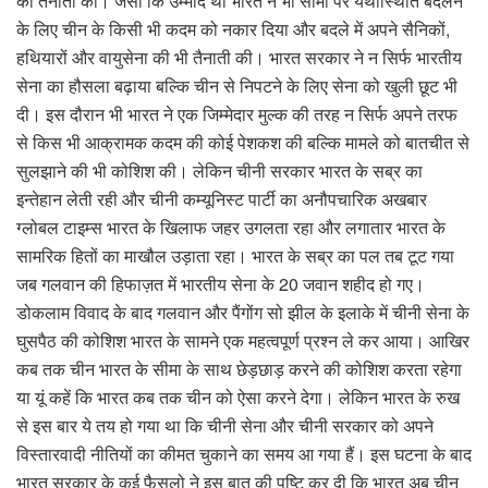
की तैनाती की। जैसा कि उम्मीद था भारत ने भी सीमा पर यथास्थिति बदलने
के लिए चीन के किसी भी कदम को नकार दिया और बदले में अपने सैनिकों,
हथियारों और वायुसेना की भी तैनाती की। भारत सरकार ने न सिर्फ भारतीय
सेना का हौसला बढ़ाया बल्कि चीन से निपटने के लिए सेना को खुली छूट भी
दी। इस दौरान भी भारत ने एक जिम्मेदार मुल्क की तरह न सिर्फ अपने तरफ
से किस भी आक्रामक कदम की कोई पेशकश की बल्कि मामले को बातचीत से
सुलझाने की भी कोशिश की। लेकिन चीनी सरकार भारत के सब्र का
इन्तेहान लेती रही और चीनी कम्यूनिस्ट पार्टी का अनौपचारिक अखबार
ग्लोबल टाइम्स भारत के खिलाफ जहर उगलता रहा और लगातार भारत के
सामरिक हितों का माखौल उड़ाता रहा। भारत के सब्र का पल तब टूट गया
जब गलवान की हिफाज़त में भारतीय सेना के 20 जवान शहीद हो गए।
डोकलाम विवाद के बाद गलवान और पैंगोंग सो झील के इलाके में चीनी सेना के
घुसपैठ की कोशिश भारत के सामने एक महत्वपूर्ण प्रश्न ले कर आया। आखिर
कब तक चीन भारत के सीमा के साथ छेड़छाड़ करने की कोशिश करता रहेगा
या यूं कहें कि भारत कब तक चीन को ऐसा करने देगा। लेकिन भारत के रुख
से इस बार ये तय हो गया था कि चीनी सेना और चीनी सरकार को अपने
विस्तारवादी नीतियों का कीमत चुकाने का समय आ गया हैं। इस घटना के बाद
भारत सरकार के कई फैसलो ने इस बात की पुष्टि कर दी कि भारत अब चीन