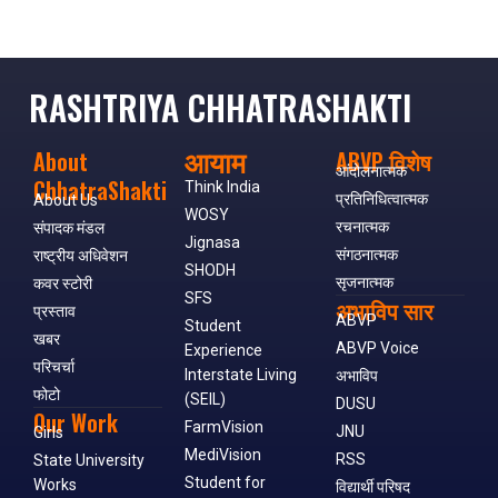
RASHTRIYA CHHATRASHAKTI
आयाम
About
ABVP विशेष
आंदोलनात्मक
ChhatraShakti
Think India
प्रतिनिधित्वात्मक
About Us
WOSY
रचनात्मक
संपादक मंडल
Jignasa
संगठनात्मक
राष्ट्रीय अधिवेशन
SHODH
सृजनात्मक
कवर स्टोरी
SFS
अभाविप सार
प्रस्ताव
ABVP
Student
खबर
ABVP Voice
Experience
परिचर्चा
Interstate Living
अभाविप
फोटो
(SEIL)
DUSU
Our Work
FarmVision
JNU
Girls
MediVision
RSS
State University
Student for
Works
विद्यार्थी परिषद