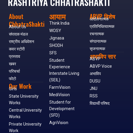
RASHTRIYA CHHATRASHAKTI
आयाम
About
ABVP विशेष
आंदोलनात्मक
ChhatraShakti
Think India
प्रतिनिधित्वात्मक
About Us
WOSY
रचनात्मक
संपादक मंडल
Jignasa
संगठनात्मक
राष्ट्रीय अधिवेशन
SHODH
सृजनात्मक
कवर स्टोरी
SFS
अभाविप सार
प्रस्ताव
ABVP
Student
खबर
ABVP Voice
Experience
परिचर्चा
Interstate Living
अभाविप
फोटो
(SEIL)
DUSU
Our Work
FarmVision
JNU
Girls
MediVision
RSS
State University
Student for
Works
विद्यार्थी परिषद
Development
Central University
(SFD)
Works
AgriVision
Private University
Work