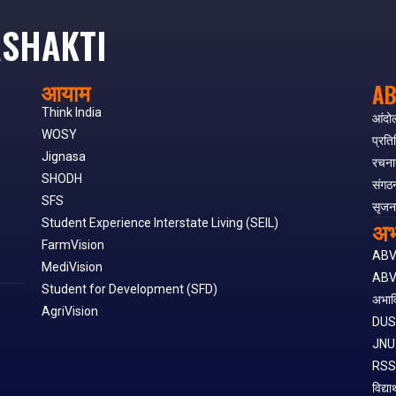
SHAKTI
आयाम
AB
Think India
आंदो
WOSY
प्रति
Jignasa
रचना
SHODH
संगठ
SFS
सृजन
अभ
Student Experience Interstate Living (SEIL)
FarmVision
AB
MediVision
ABV
Student for Development (SFD)
अभाव
AgriVision
DU
JNU
RS
विद्या