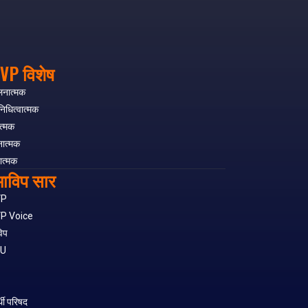
VP विशेष
लनात्मक
निधित्वात्मक
त्मक
नात्मक
ात्मक
ाविप सार
VP
P Voice
िप
SU
S
र्थी परिषद