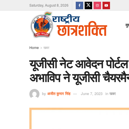
Saturday, August 8, 2026
मु
Home
खबर
यूजीसी नेट आवेदन पोर्टल
अभाविप ने यूजीसी चैयरम
by
अजीत कुमार सिंह
June 7, 2023
in
खबर