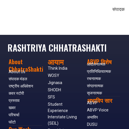
संपादक
RASHTRIYA CHHATRASHAKTI
आयाम
About
ABVP विशेष
आंदोलनात्मक
ChhatraShakti
Think India
प्रतिनिधित्वात्मक
About Us
WOSY
रचनात्मक
संपादक मंडल
Jignasa
संगठनात्मक
राष्ट्रीय अधिवेशन
SHODH
सृजनात्मक
कवर स्टोरी
SFS
अभाविप सार
प्रस्ताव
ABVP
Student
खबर
ABVP Voice
Experience
परिचर्चा
Interstate Living
अभाविप
फोटो
(SEIL)
DUSU