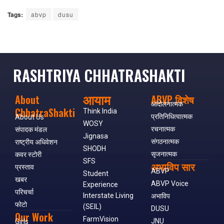
Tags:
abvp
dusu
RASHTRIYA CHHATRASHAKTI
आयाम
About
ABVP विशेष
आंदोलनात्मक
ChhatraShakti
Think India
प्रतिनिधित्वात्मक
About Us
WOSY
रचनात्मक
संपादक मंडल
Jignasa
संगठनात्मक
राष्ट्रीय अधिवेशन
SHODH
सृजनात्मक
कवर स्टोरी
SFS
अभाविप सार
प्रस्ताव
ABVP
Student
खबर
ABVP Voice
Experience
परिचर्चा
Interstate Living
अभाविप
फोटो
(SEIL)
DUSU
Our Work
FarmVision
JNU
Girls