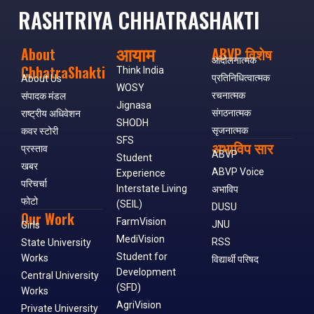
RASHTRIYA CHHATRASHAKTI
आयाम
About
ABVP विशेष
आंदोलनात्मक
ChhatraShakti
Think India
प्रतिनिधित्वात्मक
About Us
WOSY
रचनात्मक
संपादक मंडल
Jignasa
संगठनात्मक
राष्ट्रीय अधिवेशन
SHODH
सृजनात्मक
कवर स्टोरी
SFS
अभाविप सार
प्रस्ताव
ABVP
Student
खबर
ABVP Voice
Experience
परिचर्चा
Interstate Living
अभाविप
फोटो
(SEIL)
DUSU
Our Work
FarmVision
JNU
Girls
MediVision
RSS
State University
Student for
Works
विद्यार्थी परिषद
Development
Central University
(SFD)
Works
AgriVision
Private University