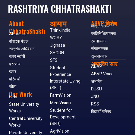
RASHTRIYA CHHATRASHAKTI
आयाम
About
ABVP विशेष
आंदोलनात्मक
ChhatraShakti
Think India
प्रतिनिधित्वात्मक
About Us
WOSY
रचनात्मक
संपादक मंडल
Jignasa
संगठनात्मक
राष्ट्रीय अधिवेशन
SHODH
सृजनात्मक
कवर स्टोरी
SFS
अभाविप सार
प्रस्ताव
ABVP
Student
खबर
ABVP Voice
Experience
परिचर्चा
Interstate Living
अभाविप
फोटो
(SEIL)
DUSU
Our Work
FarmVision
JNU
Girls
MediVision
RSS
State University
Student for
Works
विद्यार्थी परिषद
Development
Central University
(SFD)
Works
AgriVision
Private University