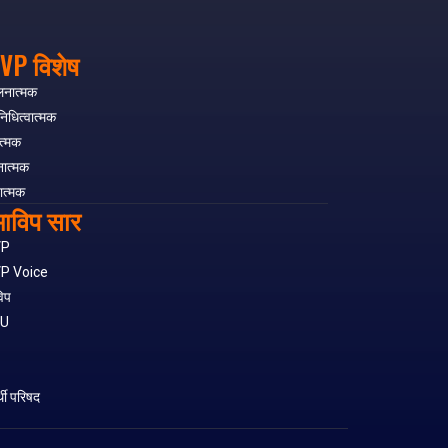
VP विशेष
लनात्मक
निधित्वात्मक
त्मक
नात्मक
ात्मक
ाविप सार
VP
P Voice
िप
SU
S
र्थी परिषद