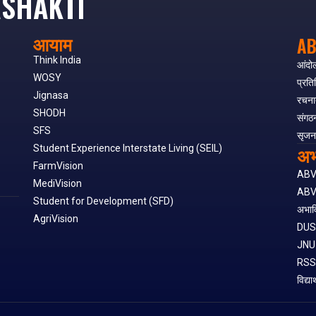
SHAKTI
आयाम
AB
Think India
आंदो
WOSY
प्रति
Jignasa
रचना
SHODH
संगठ
SFS
सृजन
अभ
Student Experience Interstate Living (SEIL)
FarmVision
AB
MediVision
ABV
Student for Development (SFD)
अभाव
AgriVision
DU
JNU
RS
विद्या