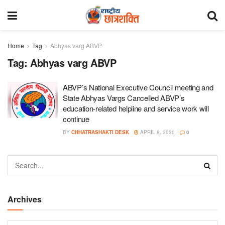
Home
Tag
Abhyas varg ABVP
Tag:
Abhyas varg ABVP
ABVP’s National Executive Council meeting and
State Abhyas Vargs Cancelled ABVP’s
education-related helpline and service work will
continue
BY
CHHATRASHAKTI DESK
APRIL 8, 2020
0
Archives