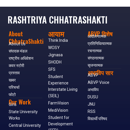
RASHTRIYA CHHATRASHAKTI
आयाम
About
ABVP विशेष
आंदोलनात्मक
ChhatraShakti
Think India
प्रतिनिधित्वात्मक
About Us
WOSY
रचनात्मक
संपादक मंडल
Jignasa
संगठनात्मक
राष्ट्रीय अधिवेशन
SHODH
सृजनात्मक
कवर स्टोरी
SFS
अभाविप सार
प्रस्ताव
ABVP
Student
खबर
ABVP Voice
Experience
परिचर्चा
Interstate Living
अभाविप
फोटो
(SEIL)
DUSU
Our Work
FarmVision
JNU
Girls
MediVision
RSS
State University
Student for
Works
विद्यार्थी परिषद
Development
Central University