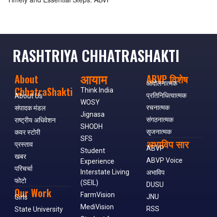
RASHTRIYA CHHATRASHAKTI
आयाम
About
ABVP विशेष
आंदोलनात्मक
ChhatraShakti
Think India
प्रतिनिधित्वात्मक
About Us
WOSY
रचनात्मक
संपादक मंडल
Jignasa
संगठनात्मक
राष्ट्रीय अधिवेशन
SHODH
सृजनात्मक
कवर स्टोरी
SFS
अभाविप सार
प्रस्ताव
ABVP
Student
खबर
ABVP Voice
Experience
परिचर्चा
Interstate Living
अभाविप
फोटो
(SEIL)
DUSU
Our Work
FarmVision
JNU
Girls
MediVision
RSS
State University