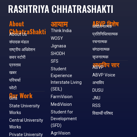
RASHTRIYA CHHATRASHAKTI
आयाम
About
ABVP विशेष
आंदोलनात्मक
ChhatraShakti
Think India
प्रतिनिधित्वात्मक
About Us
WOSY
रचनात्मक
संपादक मंडल
Jignasa
संगठनात्मक
राष्ट्रीय अधिवेशन
SHODH
सृजनात्मक
कवर स्टोरी
SFS
अभाविप सार
प्रस्ताव
ABVP
Student
खबर
ABVP Voice
Experience
परिचर्चा
Interstate Living
अभाविप
फोटो
(SEIL)
DUSU
Our Work
FarmVision
JNU
Girls
MediVision
RSS
State University
Student for
Works
विद्यार्थी परिषद
Development
Central University
(SFD)
Works
AgriVision
Private University