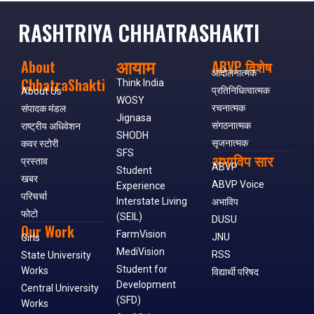
RASHTRIYA CHHATRASHAKTI
आयाम
About
ABVP विशेष
आंदोलनात्मक
ChhatraShakti
Think India
प्रतिनिधित्वात्मक
About Us
WOSY
रचनात्मक
संपादक मंडल
Jignasa
संगठनात्मक
राष्ट्रीय अधिवेशन
SHODH
सृजनात्मक
कवर स्टोरी
SFS
अभाविप सार
प्रस्ताव
ABVP
Student
खबर
ABVP Voice
Experience
परिचर्चा
Interstate Living
अभाविप
फोटो
(SEIL)
DUSU
Our Work
FarmVision
JNU
Girls
MediVision
RSS
State University
Student for
Works
विद्यार्थी परिषद
Development
Central University
(SFD)
Works