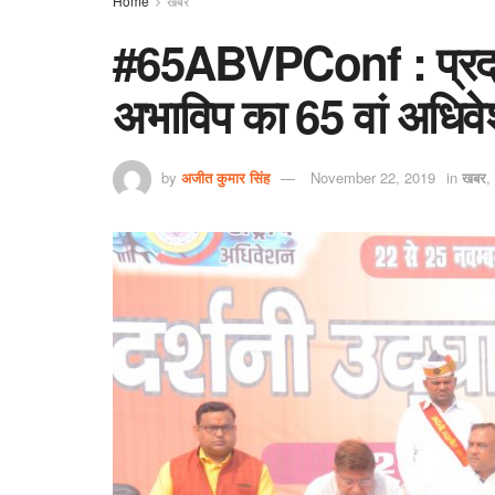
Home
खबर
#65ABVPConf : प्रदर
अभाविप का 65 वां अधिवे
by
अजीत कुमार सिंह
November 22, 2019
in
खबर
,