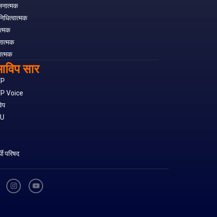
लनात्मक
निधित्वात्मक
त्मक
नात्मक
ात्मक
ाविप सार
VP
P Voice
िप
SU
S
र्थी परिषद