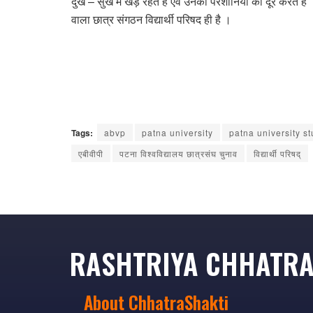
दुख – सुख में खड़े रहते हैं एवं उनकी परेशानियों को दूर करते 
वाला छात्र संगठन विद्यार्थी परिषद ही है ।
Tags:
abvp
patna university
patna university s
एबीवीपी
पटना विश्वविद्यालय छात्रसंघ चुनाव
विद्यार्थी परिषद्
RASHTRIYA CHHATRA
About ChhatraShakti