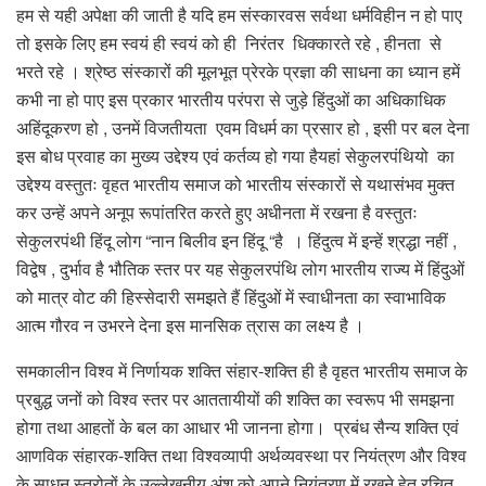
हम से यही अपेक्षा की जाती है यदि हम संस्कारवस सर्वथा धर्मविहीन न हो पाए
तो इसके लिए हम स्वयं ही स्वयं को ही निरंतर धिक्कारते रहे , हीनता से
भरते रहे । श्रेष्ठ संस्कारों की मूलभूत प्रेरके प्रज्ञा की साधना का ध्यान हमें
कभी ना हो पाए इस प्रकार भारतीय परंपरा से जुड़े हिंदुओं का अधिकाधिक
अहिंदूकरण हो , उनमें विजतीयता एवम विधर्म का प्रसार हो , इसी पर बल देना
इस बोध प्रवाह का मुख्य उद्देश्य एवं कर्तव्य हो गया हैयहां सेकुलरपंथियो का
उद्देश्य वस्तुतः वृहत भारतीय समाज को भारतीय संस्कारों से यथासंभव मुक्त
कर उन्हें अपने अनूप रूपांतरित करते हुए अधीनता में रखना है वस्तुतः
सेकुलरपंथी हिंदू लोग “नान बिलीव इन हिंदू “है । हिंदुत्व में इन्हें श्रद्धा नहीं ,
विद्वेष , दुर्भाव है भौतिक स्तर पर यह सेकुलरपंथि लोग भारतीय राज्य में हिंदुओं
को मात्र वोट की हिस्सेदारी समझते हैं हिंदुओं में स्वाधीनता का स्वाभाविक
आत्म गौरव न उभरने देना इस मानसिक त्रास का लक्ष्य है ।
समकालीन विश्व में निर्णायक शक्ति संहार-शक्ति ही है वृहत भारतीय समाज के
प्रबुद्ध जनों को विश्व स्तर पर आततायीयों की शक्ति का स्वरूप भी समझना
होगा तथा आहतों के बल का आधार भी जानना होगा। प्रबंध सैन्य शक्ति एवं
आणविक संहारक-शक्ति तथा विश्वव्यापी अर्थव्यवस्था पर नियंत्रण और विश्व
के साधन स्त्रोतों के उल्लेखनीय अंश को अपने नियंत्रण में रखने हेतु रचित