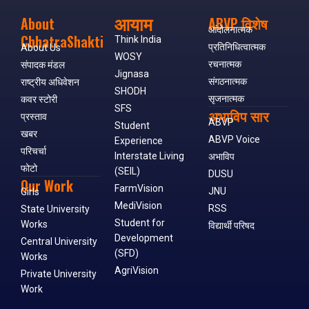
आयाम
About
ABVP विशेष
आंदोलनात्मक
ChhatraShakti
Think India
प्रतिनिधित्वात्मक
About Us
WOSY
रचनात्मक
संपादक मंडल
Jignasa
संगठनात्मक
राष्ट्रीय अधिवेशन
SHODH
सृजनात्मक
कवर स्टोरी
SFS
अभाविप सार
प्रस्ताव
ABVP
Student
खबर
ABVP Voice
Experience
परिचर्चा
Interstate Living
अभाविप
फोटो
(SEIL)
DUSU
Our Work
FarmVision
JNU
Girls
MediVision
RSS
State University
Student for
Works
विद्यार्थी परिषद
Development
Central University
(SFD)
Works
AgriVision
Private University
Work