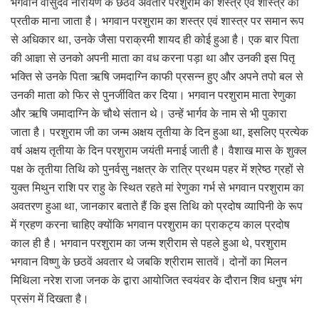
भगवान वासुदेव नारायण के छठवें अवतार परशुराम को शस्त्र एवं शास्त्र का
प्रतीक माना जाता है। भगवान परशुराम का शस्त्र एवं शास्त्र पर समान रूप
से अधिकार था, उनके जैसा पराक्रमी शायद ही कोई हुआ है। एक बार पिता
की आज्ञा से उनको अपनी माता का वध करना पड़ा था और उनकी इस पितृ
भक्ति से उनके पिता ऋषि जमदाग्नि काफी प्रसन्न हुए और अपने तपो बल से
उनकी माता को फिर से पुनर्जीवित कर दिया। भगवान परशुराम माता रेणुका
और ऋषि जमादाग्नि के चौथे संतान थे। उन्हें भार्गव के नाम से भी पुकारा
जाता है। परशुराम जी का जन्म अक्षय तृतीया के दिन हुआ था, इसलिए प्रत्येक
वर्ष अक्षय तृतीया के दिन परशुराम जयंती मनाई जाती है। वैशाख मास के शुक्ल
पक्ष के तृतीया तिथि को पुनर्वसु नक्षत्र के रात्रि प्रथम पहर में श्रेष्ठ ग्रहों से
युक्त मिथुन राशि पर राहु के स्थित रहते मां रेणुका गर्भ से भगवान परशुराम का
अवतरण हुआ था, जानकार बताते हैं कि इस तिथि को प्रदोष व्यापिनी के रूप
में ग्रहण करना चाहिए क्योंकि भगवान परशुराम का प्राकट्य काल प्रदोष
काल ही है। भगवान परशुराम का जन्म श्रीराम से पहले हुआ थे, परशुराम
भगवान विष्णु के छठवें अवतार थे जबकि श्रीराम सातवें। दोनों का मिलन
मिथिला नरेश राजा जनक के द्वारा आयोजित स्वयंवर के दौरान शिव धनुष भंग
प्रसंग में दिखता है।