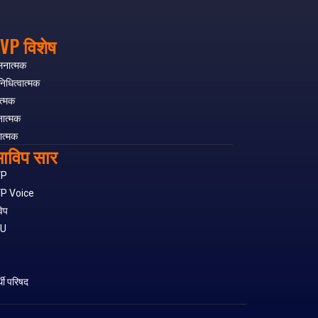
VP विशेष
लनात्मक
निधित्वात्मक
त्मक
नात्मक
ात्मक
ाविप सार
VP
P Voice
िप
SU
S
र्थी परिषद