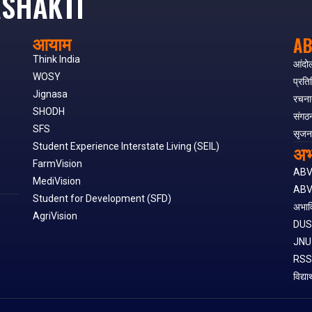
SHAKTI
आयाम
AB
Think India
आंदो
WOSY
प्रति
Jignasa
रचना
SHODH
संगठ
SFS
सृजन
अभ
Student Experience Interstate Living (SEIL)
FarmVision
AB
MediVision
ABV
Student for Development (SFD)
अभाव
AgriVision
DU
JNU
RS
विद्या