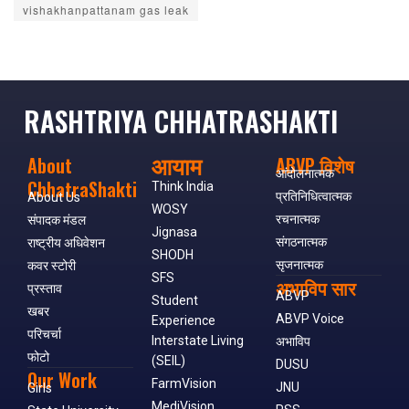
vishakhanpattanam gas leak
RASHTRIYA CHHATRASHAKTI
आयाम
About
ABVP विशेष
आंदोलनात्मक
ChhatraShakti
Think India
प्रतिनिधित्वात्मक
About Us
WOSY
रचनात्मक
संपादक मंडल
Jignasa
संगठनात्मक
राष्ट्रीय अधिवेशन
SHODH
सृजनात्मक
कवर स्टोरी
SFS
अभाविप सार
प्रस्ताव
ABVP
Student
खबर
ABVP Voice
Experience
परिचर्चा
Interstate Living
अभाविप
फोटो
(SEIL)
DUSU
Our Work
FarmVision
JNU
Girls
MediVision