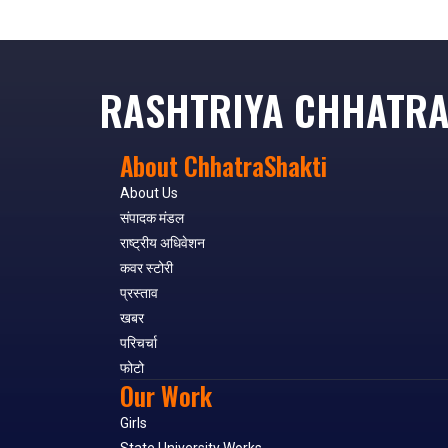
RASHTRIYA CHHATRA
About ChhatraShakti
About Us
संपादक मंडल
राष्ट्रीय अधिवेशन
कवर स्टोरी
प्रस्ताव
खबर
परिचर्चा
फोटो
Our Work
Girls
State University Works