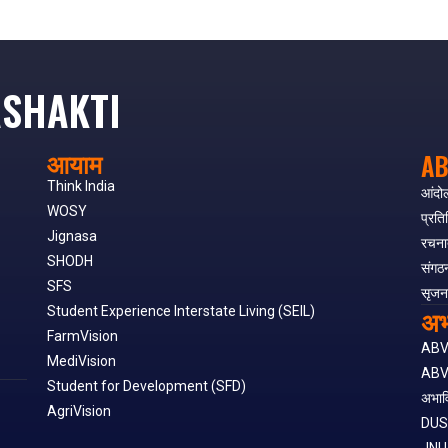
SHAKTI
आयाम
AB
Think India
आंदो
WOSY
प्रति
Jignasa
रचना
SHODH
संगठ
SFS
सृजन
अभ
Student Experience Interstate Living (SEIL)
FarmVision
AB
MediVision
ABV
Student for Development (SFD)
अभाव
AgriVision
DU
JNU