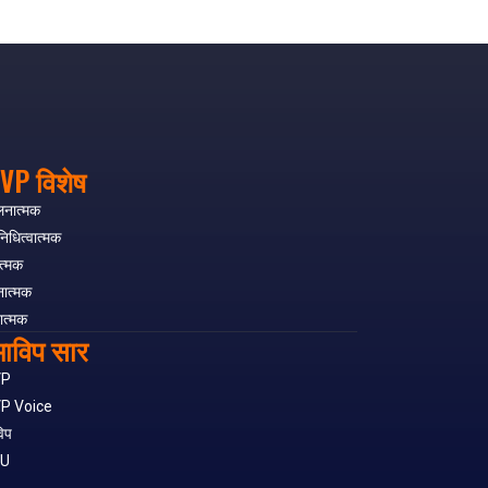
VP विशेष
लनात्मक
निधित्वात्मक
त्मक
नात्मक
ात्मक
ाविप सार
VP
P Voice
िप
SU