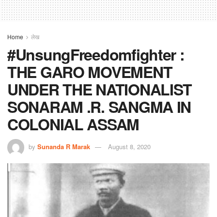
Home
लेख
#UnsungFreedomfighter :
THE GARO MOVEMENT
UNDER THE NATIONALIST
SONARAM .R. SANGMA IN
COLONIAL ASSAM
by
Sunanda R Marak
August 8, 2020