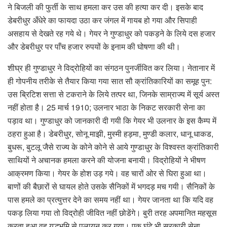
ने बिजली की फुर्ती के साथ हमला कर उस की हत्या कर दी। इसके बाद
डेबरीधुर अँधेरे का फायदा उठा कर जंगल में गायब हो गया और सिपाही
असहाय से देखते रह गये थे। गेयर ने गुण्डाधुर को पकड़ने के लिये दस हजार
और डेबरीधुर पर पाँच हजार रुपयों के इनाम की घोषणा की थी।
शीघ्र ही गुण्डाधुर ने विद्रोहियों का संगठन पुनर्जीवित कर लिया। नेतानार में
ही गोपनीय तरीके से तैयार किया गया सात सौ क्रांतिकारियों का समूह पुन:
उस ब्रिटिश सत्ता से टकराने के लिये तत्पर था, जिनके साम्राज्य में सूर्य अस्त
नहीं होता है। 25 मार्च 1910; उलनार भाठा के निकट सरकारी सेना का
पड़ाव था। गुण्डाधुर को जानकारी दी गयी कि गेयर भी उलनार के इस कैम्प में
ठहरा हुआ है। डेबरीधुर, सोनू माझी, मुस्मी हड़मा, मुण्डी कलार, धानू धाकड,
बुधरू, बुटलू जैसे राज्य के कोने कोने से आये गुण्डाधुर के विश्वस्त क्रांतिकारी
साथियों ने अचानक हमला करने की योजना बनायी। विद्रोहियों ने भीषण
आक्रमण किया। गेयर के होश उड़ गये। वह चारों ओर से घिरा हुआ था।
बाणों की बैछारों से घायल होते उसके सैनिकों में भगदड़ मच गयी। सैनिकों के
पास हमले का प्रत्युत्तर देने का समय नहीं था। गेयर जानता था कि यदि वह
पकड़ लिया गया तो विद्रोही जीवित नहीं छोडेंगे। बुरी तरह अपमानित महसूस
करता हुआ वह युद्धभूमि से पलायन कर गया। एक घंटे भी सरकारी सेना