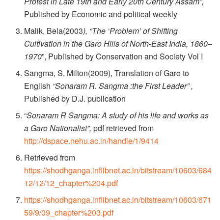
Protest in Late 19th and Early 20th Century Assam”,
Published by Economic and political weekly
Malik, Bela(2003
), “The ‘Problem’ of Shifting
Cultivation in the Garo Hills of North-East India, 1860–
1970
”, Published by Conservation and Society Vol I
Sangma, S. Milton(2009), Translation of Garo to
English
“Sonaram R. Sangma :the First Leader” ,
Published by D.J. publication
“
Sonaram R Sangma: A study of his life and works as
a Garo Nationalist”,
pdf retrieved from
http://dspace.nehu.ac.in/handle/1/9414
Retrieved from
https://shodhganga.inflibnet.ac.in/bitstream/10603/684
12/12/12_chapter%204.pdf
https://shodhganga.inflibnet.ac.in/bitstream/10603/671
59/9/09_chapter%203.pdf