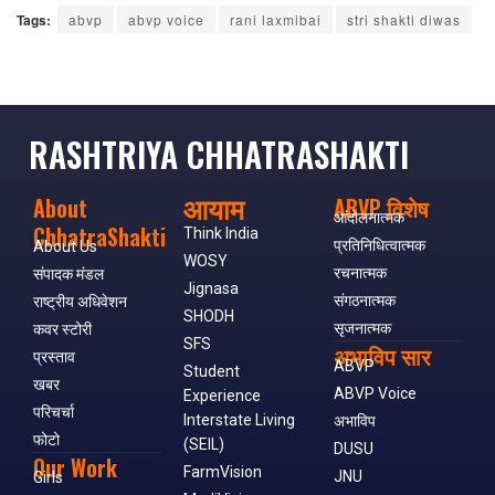
Tags:
abvp
abvp voice
rani laxmibai
stri shakti diwas
RASHTRIYA CHHATRASHAKTI
आयाम
About
ABVP विशेष
आंदोलनात्मक
ChhatraShakti
Think India
प्रतिनिधित्वात्मक
About Us
WOSY
रचनात्मक
संपादक मंडल
Jignasa
संगठनात्मक
राष्ट्रीय अधिवेशन
SHODH
सृजनात्मक
कवर स्टोरी
SFS
अभाविप सार
प्रस्ताव
ABVP
Student
खबर
ABVP Voice
Experience
परिचर्चा
Interstate Living
अभाविप
फोटो
(SEIL)
DUSU
Our Work
FarmVision
JNU
Girls