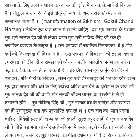
साधना के लिए तलवार धारण करना उनकी दृष्टि में नानक के मार्ग से बिचलन
है । गोकुल चन्द नारंग ने इसे अंग्रेज़ी भाषा के शब्द ट्रांसफोरमेशन से
सम्बोधित किया है । ( transformation of Sikhism , Gokul Chand
Narang ) लेकिन एक बात ध्यान में रखनी चाहिए , दश गुरु परम्परा के प्रथम
गुरु श्री नानक देव जी से लेकर दशम गुरु श्री गोविन्द सिंह जी एक ही
वैचारिक परम्परा के वाहक हैं । उस परम्परा में वैचारिक निरन्तरता भी है और
कर्म की निरन्तरता भी विद्यमान है । उस परम्परा में विचलन की तलाश करना
, परम्परा को ठीक से न समझ पाने और तत्कालीन भारतीय जनमानस को न
पढ़ सकने के कारण ही हो सकती है । इसलिए पंचम गुरु अर्जुन देव जी की
शहादत , मीरी पीरी के संकल्प , नवम गुरु श्री तेगबहादुर की शहादत और दशम
गुरु द्वारा राष्ट्र और धर्म के लिए सर्वस्व अर्पित कर देने के इतिहास के बीज हमें
गुरु नानक देव जी की वाणी और उनकी जीवन यात्रा के प्रसंगों में से ही
तलाशने होंगे । गुरु गोविन्द सिंह जी , गुरु नानक देव के सन्देश और परम्परा
को ही युगानुकूल बना कर प्रसारित कर रहे थे । एक बात का ध्यान रखना
चाहिए , विदेशी इस्लामी राज्य का जो क़ाज़ी सुल्तानपुर लोदी में गुरु नानक देव
जी के पीछे पड़ गया था और उन्हें मस्जिद में नमाज़ पढ़ने के लिए राज्यादेश से
ले गया था , उसने दशगुरु परम्परा का पीछा दशम गुरु गोविन्द सिंह तक किया