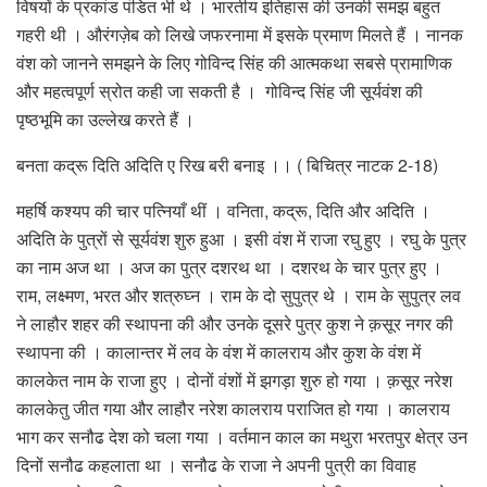
विषयों के प्रकांड पंडित भी थे । भारतीय इतिहास की उनकी समझ बहुत
गहरी थी । औरंगज़ेब को लिखे जफरनामा में इसके प्रमाण मिलते हैं । नानक
वंश को जानने समझने के लिए गोविन्द सिंह की आत्मकथा सबसे प्रामाणिक
और महत्वपूर्ण स्रोत कही जा सकती है । गोविन्द सिंह जी सूर्यवंश की
पृष्ठभूमि का उल्लेख करते हैं ।
बनता कद्रू दिति अदिति ए रिख बरी बनाइ ।। ( बिचित्र नाटक 2-18)
महर्षि कश्यप की चार पत्नियाँ थीं । वनिता, कद्रू, दिति और अदिति ।
अदिति के पुत्रों से सूर्यवंश शुरु हुआ । इसी वंश में राजा रघु हुए । रघु के पुत्र
का नाम अज था । अज का पुत्र दशरथ था । दशरथ के चार पुत्र हुए ।
राम, लक्ष्मण, भरत और शत्रुघ्न । राम के दो सुपुत्र थे । राम के सुपुत्र लव
ने लाहौर शहर की स्थापना की और उनके दूसरे पुत्र कुश ने क़सूर नगर की
स्थापना की । कालान्तर में लव के वंश में कालराय और कुश के वंश में
कालकेत नाम के राजा हुए । दोनों वंशों में झगड़ा शुरु हो गया । क़सूर नरेश
कालकेतु जीत गया और लाहौर नरेश कालराय पराजित हो गया । कालराय
भाग कर सनौढ देश को चला गया । वर्तमान काल का मथुरा भरतपुर क्षेत्र उन
दिनों सनौढ कहलाता था । सनौढ के राजा ने अपनी पुत्री का विवाह