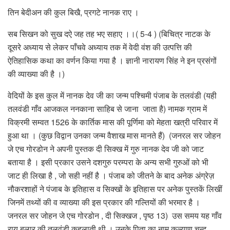
तिन बेदीअन की कुल बिखै, प्रगटे नानक राए ।
सब सिखन को सुख दऐ जह तह भए सहाए ।।( 5-4 ) (बिचित्र नाटक के
दूसरे अध्याय से लेकर पाँचवे अध्याय तक में वेदी वंश की उत्पत्ति की
ऐतिहासिक कथा का वर्णन किया गया है । ज्ञानी नारायण सिंह ने इन प्रसंगों
की व्याख्या की है ।)
वेदियों के इस कुल में नानक देव जी का जन्म पश्चिमी पंजाब के तलवंडी (यही
तलवंडी गाँव आजकल ननकाना साहिब से जाना जाता है) नामक ग्राम में
विक्रमी सम्वत 1526 के कार्तिक मास की पूर्णिमा को मेहता खत्री परिवार में
हुआ था । (कुछ विद्वान उनका जन्म वैशाख मास मानते हैं) (जनरल सर जोहन
जे एच गोरडोन ने अपनी पुस्तक दी सिक्ख में गुरु नानक देव जी को जाट
बताया है । इसी प्रकार उसने दशगुरु परम्परा के अन्य सभी गुरुओं को भी
जाट ही लिखा है , जो सही नहीं है । पंजाब को जीतने के बाद अनेक अंग्रेज़
नौकरशाहों ने पंजाब के इतिहास व सिक्खों के इतिहास पर अनेक पुस्तकें लिखीं
जिनमें तथ्यों की व व्याख्या की इस प्रकार की गल्तियों की भरमार है ।
जनरल सर जोहन जे एच गोरडोन , दी सिक्खज , पृष्ठ 13) उस समय यह गाँव
राय बुलार की तलवंडी कहलाती थी । उनके पिता का नाम कल्याण चन्द