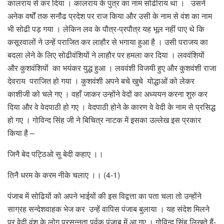
कालराय से कर दिया । कालराय के पुत्र का नाम सोढीराय था । उसने
अनेक वर्षों तक सनौढ प्रदेश पर राज किया और उसी के नाम से वंश का नाम
भी सोढी पड़ गया । लेकिन लव के पौत्र-प्रपौत्र यह भूल नहीं पाए थे कि
कसूरवालों ने उन्हें पराजित कर लाहौर से भगाया हुआ है । उसी पराजय का
बदला लेने के लिए सोढीवंशियों ने लाहौर पर हमला कर दिया । लववंशियों
और कुशवंशियों का भयंकर युद्ध हुआ । लववंशी विजयी हुए और कुशवंशी राजा
देवराय पराजित हो गया । कुशवंशी अपने बचे खुचे योद्धाओं को लेकर
काशीजी को चले गए । वहाँ जाकर उन्होंने वेदों का अध्ययन करना शुरु कर
दिया और वे वेदपाठी हो गए । वेदपाठी होने के कारण वे वेदी के नाम से प्रसिद्ध
हो गए । गोविन्द सिंह जी ने बिचित्र नाटक में इसका उल्लेख इस प्रकार
किया है –
जिनै बेद पट्ठिओ सु बेदी कहाए ।।
तिनै धरम के करम नीके चलाए ।। (4-1)
पंजाब में सोढियों को अपने भाईयों की इस विद्वत्ता का पता चला तो उन्होंने
साग्रह सन्देशवाहक भेज कर उन्हें वापिस पंजाब बुलाया । यह संदेश मिलने
पर वेदी वंश के लोग प्रसन्नता पूर्वक पंजाब में आ गए । गोविन्द सिंह लिखते हैं-