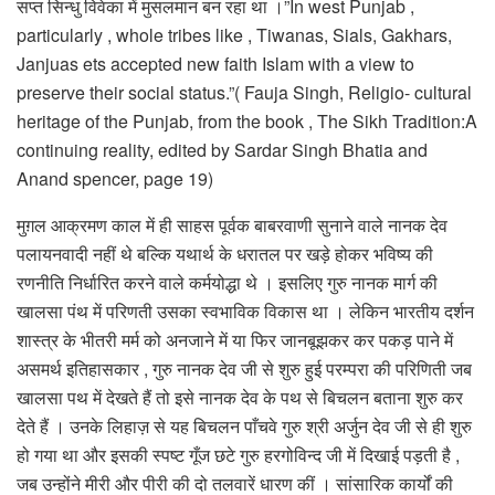
सप्त सिन्धु विवेका में मुसलमान बन रहा था ।”In west Punjab ,
particularly , whole tribes like , Tiwanas, Sials, Gakhars,
Janjuas ets accepted new faith Islam with a view to
preserve their social status.”( Fauja Singh, Religio- cultural
heritage of the Punjab, from the book , The Sikh Tradition:A
continuing reality, edited by Sardar Singh Bhatia and
Anand spencer, page 19)
मुग़ल आक्रमण काल में ही साहस पूर्वक बाबरवाणी सुनाने वाले नानक देव
पलायनवादी नहीं थे बल्कि यथार्थ के धरातल पर खड़े होकर भविष्य की
रणनीति निर्धारित करने वाले कर्मयोद्धा थे । इसलिए गुरु नानक मार्ग की
खालसा पंथ में परिणती उसका स्वभाविक विकास था । लेकिन भारतीय दर्शन
शास्त्र के भीतरी मर्म को अनजाने में या फिर जानबूझकर कर पकड़ पाने में
असमर्थ इतिहासकार , गुरु नानक देव जी से शुरु हुई परम्परा की परिणिती जब
खालसा पथ में देखते हैं तो इसे नानक देव के पथ से बिचलन बताना शुरु कर
देते हैं । उनके लिहाज़ से यह बिचलन पाँचवे गुरु श्री अर्जुन देव जी से ही शुरु
हो गया था और इसकी स्पष्ट गूँज छटे गुरु हरगोविन्द जी में दिखाई पड़ती है ,
जब उन्होंने मीरी और पीरी की दो तलवारें धारण कीं । सांसारिक कार्यों की