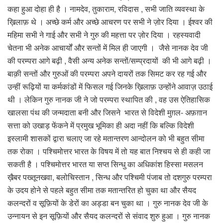
कहा हुआ दोहा ही है । नामदेव, तुकाराम, रविदास , सभी जाति व्यवस्था के
ख़िलाफ़ थे । अच्छे कर्म और अच्छे आचरण पर सभी ने ज़ोर दिया । ईश्वर की
महिमा सभी ने गाई और सभी ने गुरु की महत्ता पर ज़ोर दिया । रहस्यवादी
चेतना भी अनेक आचार्यों और सन्तों में मिल ही जाएगी । जैसे नानक देव जी
की परम्परा आगे बढ़ी , वैसी अन्य अनेक सन्तों/सम्प्रदायों की भी आगे बढ़ी ।
बाक़ी सन्तों और गुरुओं की परम्परा अपने दायरों तक सिमट कर रह गई और
उन्हीं रूढ़ियों या कर्मकांडों में फिसल गई जिनके ख़िलाफ़ उन्होंने आवाज़ उठाई
थी । लेकिन गुरु नानक जी ने जो परम्परा स्थापित की , वह उस ऐतिहासिक
खालसा पंथ की जन्मदाता बनी और जिसने भारत से विदेशी मुग़ल- अफ़ग़ान
सत्ता को उखाड़ फेंकने में प्रमुख भूमिका ही अदा नहीं कि बल्कि विदेशी
इस्लामी शासकों द्वारा चलाए जा रहे मतान्तरण आन्दोलन को भी बहुत सीमा
तक रोका । पश्चिमोत्तर भारत के विषय में तो यह बात निश्चय से ही कही जा
सकती है । पश्चिमोत्तर भारत या सप्त सिन्धु का अधिकांश हिस्सा मसलन
ख़ैबर पख्तूनखवा, बलोचिस्तान , सिन्ध और पश्चिमी पंजाब तो दशगुरु परम्परा
के उदय होने से पहले बहुत सीमा तक मतान्तरित हो चुका था और सैयद
कलन्दरों व सूफ़ियों के डेरों का अड्डा बन चुका था । गुरु नानक देव जी के
उन्नायन से इन सूफ़ियों और सैयद कलन्दरों से संवाद शुरु हुआ । गुरु नानक