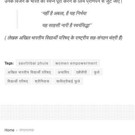
उनके विजन के भारत का स्वप्न पूरा करने के लिये प्राणपन से जुट जाएं।
“
नहीं है अबला, है यह निर्भया
यह साहसी नारी है स्वयंसिद्धा’’
( लेखक अखिल भारतीय विद्यार्थी परिषद् के राष्ट्रीय सह-संगठन मंत्री हैं)
Tags:
savitribai phule
women empowerment
अखिल भारतीय विद्यार्थी परिषद्
अभाविप
एबीवीपी
फुले
विद्यार्थी परिषद
श्रीनिवास
सावित्रीबाई फुले
Home
संगठनात्मक