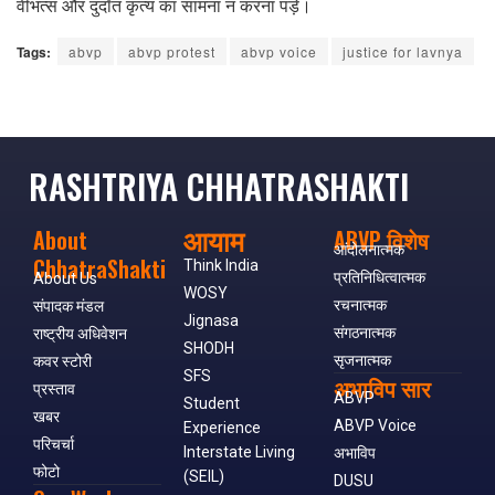
वीभत्स और दुर्दांत कृत्य का सामना न करना पड़े।
Tags:
abvp
abvp protest
abvp voice
justice for lavnya
RASHTRIYA CHHATRASHAKTI
आयाम
About
ABVP विशेष
आंदोलनात्मक
ChhatraShakti
Think India
प्रतिनिधित्वात्मक
About Us
WOSY
रचनात्मक
संपादक मंडल
Jignasa
संगठनात्मक
राष्ट्रीय अधिवेशन
SHODH
सृजनात्मक
कवर स्टोरी
SFS
अभाविप सार
प्रस्ताव
ABVP
Student
खबर
ABVP Voice
Experience
परिचर्चा
Interstate Living
अभाविप
फोटो
(SEIL)
DUSU