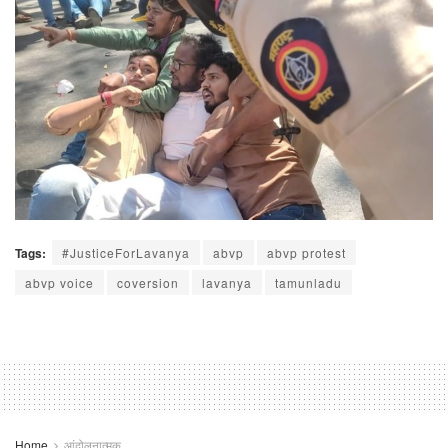
Tags:
#JusticeForLavanya
abvp
abvp protest
abvp voice
coversion
lavanya
tamunladu
Home
आंदोलनात्मक