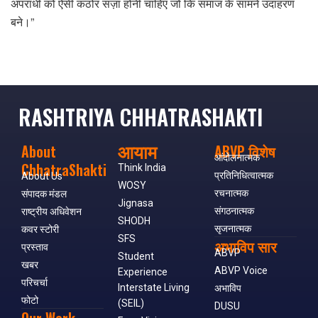
अपराधी को ऐसी कठोर सज़ा होनी चाहिए जो कि समाज के सामने उदाहरण
बने।”
RASHTRIYA CHHATRASHAKTI
आयाम
About
ABVP विशेष
आंदोलनात्मक
ChhatraShakti
Think India
प्रतिनिधित्वात्मक
About Us
WOSY
रचनात्मक
संपादक मंडल
Jignasa
संगठनात्मक
राष्ट्रीय अधिवेशन
SHODH
सृजनात्मक
कवर स्टोरी
SFS
अभाविप सार
प्रस्ताव
ABVP
Student
खबर
ABVP Voice
Experience
परिचर्चा
Interstate Living
अभाविप
फोटो
(SEIL)
DUSU
Our Work