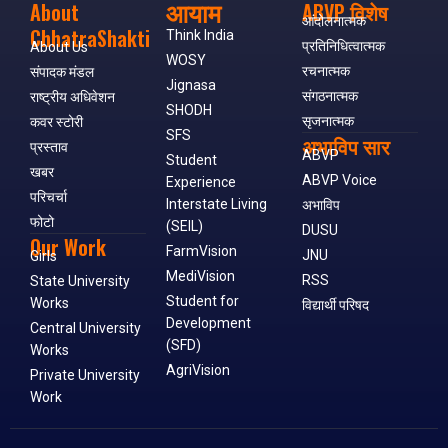
आयाम
About
ABVP विशेष
आंदोलनात्मक
ChhatraShakti
Think India
प्रतिनिधित्वात्मक
About Us
WOSY
रचनात्मक
संपादक मंडल
Jignasa
संगठनात्मक
राष्ट्रीय अधिवेशन
SHODH
सृजनात्मक
कवर स्टोरी
SFS
अभाविप सार
प्रस्ताव
ABVP
Student
खबर
ABVP Voice
Experience
परिचर्चा
Interstate Living
अभाविप
फोटो
(SEIL)
DUSU
Our Work
FarmVision
JNU
Girls
MediVision
RSS
State University
Student for
Works
विद्यार्थी परिषद
Development
Central University
(SFD)
Works
AgriVision
Private University
Work