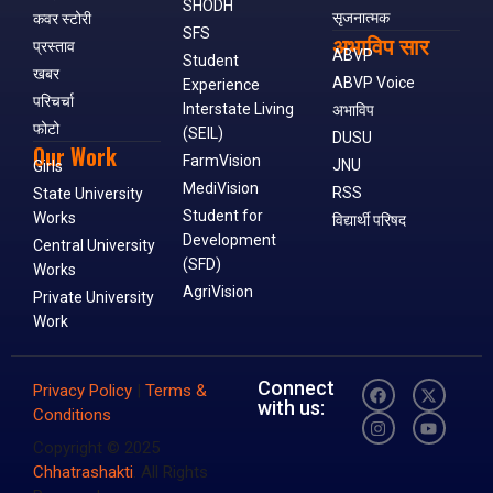
SHODH
सृजनात्मक
कवर स्टोरी
SFS
अभाविप सार
प्रस्ताव
ABVP
Student
खबर
ABVP Voice
Experience
परिचर्चा
Interstate Living
अभाविप
फोटो
(SEIL)
DUSU
Our Work
FarmVision
JNU
Girls
MediVision
RSS
State University
Student for
Works
विद्यार्थी परिषद
Development
Central University
(SFD)
Works
AgriVision
Private University
Work
Connect
Privacy Policy
|
Terms &
with us:
Conditions
Copyright © 2025
Chhatrashakti
. All Rights