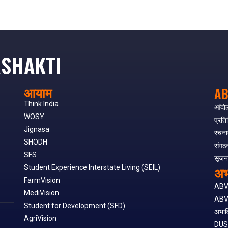
SHAKTI
आयाम
AB
Think India
आंदो
WOSY
प्रति
Jignasa
रचना
SHODH
संगठ
SFS
सृजन
अभ
Student Experience Interstate Living (SEIL)
FarmVision
AB
MediVision
ABV
Student for Development (SFD)
अभाव
AgriVision
DU