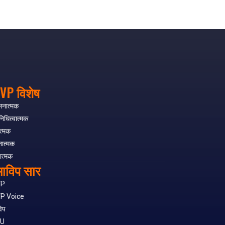
VP विशेष
लनात्मक
निधित्वात्मक
त्मक
नात्मक
ात्मक
ाविप सार
VP
P Voice
िप
SU