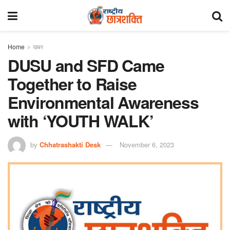
Home
खबर
DUSU and SFD Came
Together to Raise
Environmental Awareness
with ‘YOUTH WALK’
by
Chhatrashakti Desk
November 6, 2023