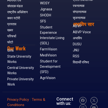
WOSY
रचनात्मक
संपादक मंडल
Jignasa
संगठनात्मक
राष्ट्रीय अधिवेशन
SHODH
सृजनात्मक
कवर स्टोरी
SFS
अभाविप सार
प्रस्ताव
ABVP
Student
खबर
ABVP Voice
Experience
परिचर्चा
Interstate Living
अभाविप
फोटो
(SEIL)
DUSU
Our Work
FarmVision
JNU
Girls
MediVision
RSS
State University
Student for
Works
विद्यार्थी परिषद
Development
Central University
(SFD)
Works
AgriVision
Private University
Work
Connect
Privacy Policy
|
Terms &
with us:
Conditions