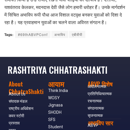
यशवंतराव केलकर, मदनदास देवी जैसे लोग हमारी धरोहर हैं। उनके मार्गदर्शन
में सिंचित अभाविप रूपी पौधा आज विशाल वटवृक्ष बनकर युवाओं को दिशा दे
रहा है। यह प्रवाहमान युवाओं का चलने वाला अविरत संगठन है।
Tags:
#69thABVPConf
अभाविप
एबीवीपी
RASHTRIYA CHHATRASHAKTI
आयाम
About
ABVP विशेष
आंदोलनात्मक
ChhatraShakti
Think India
प्रतिनिधित्वात्मक
About Us
WOSY
रचनात्मक
संपादक मंडल
Jignasa
संगठनात्मक
राष्ट्रीय अधिवेशन
SHODH
सृजनात्मक
कवर स्टोरी
SFS
अभाविप सार
प्रस्ताव
ABVP
Student