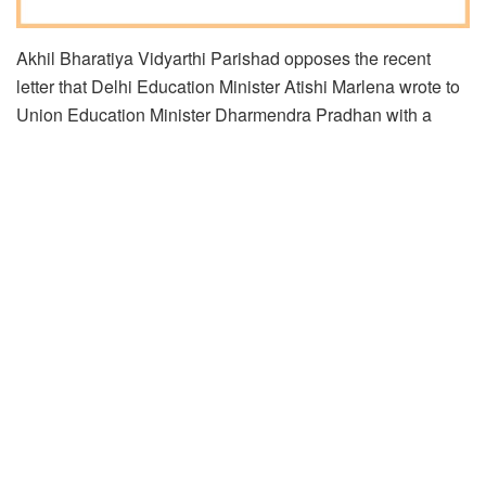
Akhil Bharatiya Vidyarthi Parishad opposes the recent
letter that Delhi Education Minister Atishi Marlena wrote to
Union Education Minister Dharmendra Pradhan with a
proposal to merge 12 Delhi University colleges into
Ambedkar University.ABVP believes Delhi Government
has been consistently failing in its education policies within
Delhi and is now attempting to undermine the autonomy
and independence of the university through this proposal.
It is to be noted that during 1986-94, the central
government used the education budget of the Delhi
government to establish 12 colleges under Delhi
University. After that, different governments maintained
continuity until the Aam Aadmi Party came to power in
2015. The current Delhi government has been inconsistent
in its management of these colleges from the early days,