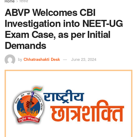
Home
विविधा
ABVP Welcomes CBI
Investigation into NEET-UG
Exam Case, as per Initial
Demands
by
Chhatrashakti Desk
June 23, 2024