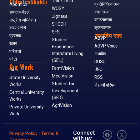
ChhatraShakti
Think India
प्रतिनिधित्वात्मक
About Us
WOSY
रचनात्मक
संपादक मंडल
Jignasa
संगठनात्मक
राष्ट्रीय अधिवेशन
SHODH
सृजनात्मक
कवर स्टोरी
SFS
अभाविप सार
प्रस्ताव
ABVP
Student
खबर
ABVP Voice
Experience
परिचर्चा
Interstate Living
अभाविप
फोटो
(SEIL)
DUSU
Our Work
FarmVision
JNU
Girls
MediVision
RSS
State University
Student for
Works
विद्यार्थी परिषद
Development
Central University
(SFD)
Works
AgriVision
Private University
Work
Connect
Privacy Policy
|
Terms &
with us: