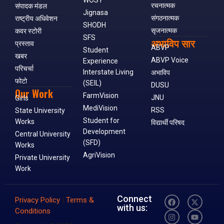
WOSY
रचनात्मक
संपादक मंडल
Jignasa
संगठनात्मक
राष्ट्रीय अधिवेशन
SHODH
सृजनात्मक
कवर स्टोरी
SFS
अभाविप सार
प्रस्ताव
ABVP
Student
खबर
ABVP Voice
Experience
परिचर्चा
Interstate Living
अभाविप
फोटो
(SEIL)
DUSU
Our Work
FarmVision
JNU
Girls
MediVision
RSS
State University
Student for
Works
विद्यार्थी परिषद
Development
Central University
(SFD)
Works
AgriVision
Private University
Work
Connect
Privacy Policy
|
Terms &
with us:
Conditions