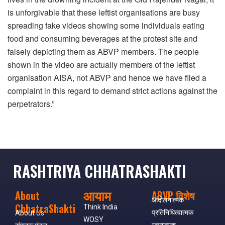
is unforgivable that these leftist organisations are busy
spreading fake videos showing some individuals eating
food and consuming beverages at the protest site and
falsely depicting them as ABVP members. The people
shown in the video are actually members of the leftist
organisation AISA, not ABVP and hence we have filed a
complaint in this regard to demand strict actions against the
perpetrators.”
RASHTRIYA CHHATRASHAKTI
आयाम
About
ABVP विशेष
आंदोलनात्मक
ChhatraShakti
Think India
प्रतिनिधित्वात्मक
About Us
WOSY