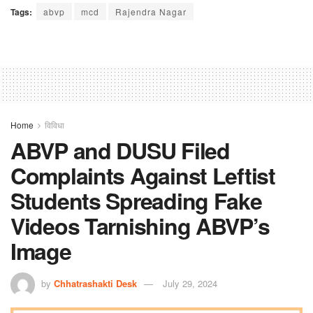
Tags:
abvp
mcd
Rajendra Nagar
Home
विविधा
ABVP and DUSU Filed
Complaints Against Leftist
Students Spreading Fake
Videos Tarnishing ABVP’s
Image
by
Chhatrashakti Desk
July 29, 2024