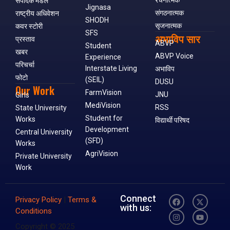
रचनात्मक
संपादक मंडल
Jignasa
संगठनात्मक
राष्ट्रीय अधिवेशन
SHODH
सृजनात्मक
कवर स्टोरी
SFS
अभाविप सार
प्रस्ताव
ABVP
Student
खबर
ABVP Voice
Experience
परिचर्चा
Interstate Living
अभाविप
फोटो
(SEIL)
DUSU
Our Work
FarmVision
JNU
Girls
MediVision
RSS
State University
Student for
Works
विद्यार्थी परिषद
Development
Central University
(SFD)
Works
AgriVision
Private University
Work
Connect
Privacy Policy
|
Terms &
with us:
Conditions
Copyright © 2025