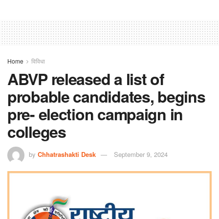
Home
विविधा
ABVP released a list of
probable candidates, begins
pre- election campaign in
colleges
by
Chhatrashakti Desk
September 9, 2024