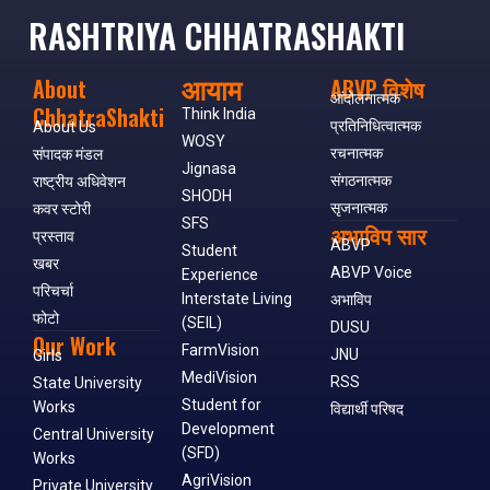
RASHTRIYA CHHATRASHAKTI
आयाम
About
ABVP विशेष
आंदोलनात्मक
ChhatraShakti
Think India
प्रतिनिधित्वात्मक
About Us
WOSY
रचनात्मक
संपादक मंडल
Jignasa
संगठनात्मक
राष्ट्रीय अधिवेशन
SHODH
सृजनात्मक
कवर स्टोरी
SFS
अभाविप सार
प्रस्ताव
ABVP
Student
खबर
ABVP Voice
Experience
परिचर्चा
Interstate Living
अभाविप
फोटो
(SEIL)
DUSU
Our Work
FarmVision
JNU
Girls
MediVision
RSS
State University
Student for
Works
विद्यार्थी परिषद
Development
Central University
(SFD)
Works
AgriVision
Private University