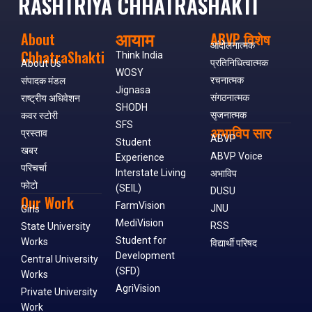
RASHTRIYA CHHATRASHAKTI
आयाम
About
ABVP विशेष
आंदोलनात्मक
ChhatraShakti
Think India
प्रतिनिधित्वात्मक
About Us
WOSY
रचनात्मक
संपादक मंडल
Jignasa
संगठनात्मक
राष्ट्रीय अधिवेशन
SHODH
सृजनात्मक
कवर स्टोरी
SFS
अभाविप सार
प्रस्ताव
ABVP
Student
खबर
ABVP Voice
Experience
परिचर्चा
Interstate Living
अभाविप
फोटो
(SEIL)
DUSU
Our Work
FarmVision
JNU
Girls
MediVision
RSS
State University
Student for
Works
विद्यार्थी परिषद
Development
Central University
(SFD)
Works
AgriVision
Private University
Work