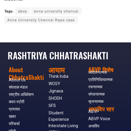
Tags:
abvp
anna university chennai
Anna University Chennai Rape case
RASHTRIYA CHHATRASHAKTI
आयाम
About
ABVP विशेष
आंदोलनात्मक
ChhatraShakti
Think India
प्रतिनिधित्वात्मक
About Us
WOSY
रचनात्मक
संपादक मंडल
Jignasa
संगठनात्मक
राष्ट्रीय अधिवेशन
SHODH
सृजनात्मक
कवर स्टोरी
SFS
अभाविप सार
प्रस्ताव
ABVP
Student
खबर
ABVP Voice
Experience
परिचर्चा
Interstate Living
अभाविप