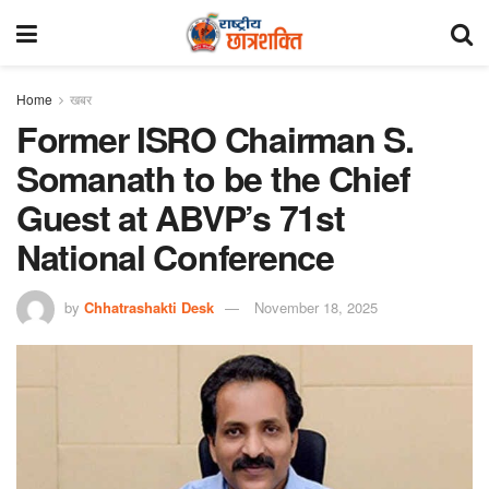
Home
खबर
Former ISRO Chairman S.
Somanath to be the Chief
Guest at ABVP’s 71st
National Conference
by
Chhatrashakti Desk
November 18, 2025