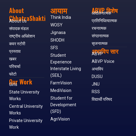
आयाम
About
ABVP विशेष
आंदोलनात्मक
ChhatraShakti
Think India
प्रतिनिधित्वात्मक
About Us
WOSY
रचनात्मक
संपादक मंडल
Jignasa
संगठनात्मक
राष्ट्रीय अधिवेशन
SHODH
सृजनात्मक
कवर स्टोरी
SFS
अभाविप सार
प्रस्ताव
ABVP
Student
खबर
ABVP Voice
Experience
परिचर्चा
Interstate Living
अभाविप
फोटो
(SEIL)
DUSU
Our Work
FarmVision
JNU
Girls
MediVision
RSS
State University
Student for
Works
विद्यार्थी परिषद
Development
Central University
(SFD)
Works
AgriVision
Private University
Work