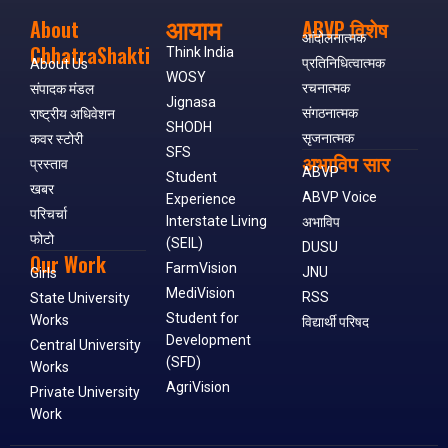
आयाम
About
ABVP विशेष
आंदोलनात्मक
ChhatraShakti
Think India
प्रतिनिधित्वात्मक
About Us
WOSY
रचनात्मक
संपादक मंडल
Jignasa
संगठनात्मक
राष्ट्रीय अधिवेशन
SHODH
सृजनात्मक
कवर स्टोरी
SFS
अभाविप सार
प्रस्ताव
ABVP
Student
खबर
ABVP Voice
Experience
परिचर्चा
Interstate Living
अभाविप
फोटो
(SEIL)
DUSU
Our Work
FarmVision
JNU
Girls
MediVision
RSS
State University
Student for
Works
विद्यार्थी परिषद
Development
Central University
(SFD)
Works
AgriVision
Private University
Work