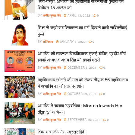
‘ध्येय-यात्रा: अभाविप की ऐतिहासिक जीवनगाथा’ पुस्तक का
विमोचन 15 अप्रैल को
BY
अजीत कुमार सिंह
APRIL 13, 2022
0
शिक्षा से स्त्री सशक्तिकरण का मार्ग दिखाने वाली सावित्रीबाई
फुले
BY
श्रीनिवास
JANUARY 3, 2022
0
अभाविप की लखनऊ विश्वविद्यालय इकाई घोषित, प्रदीप मौर्य
इकाई अध्यक्ष व अक्षय सिंह बने इकाई मंत्री
BY
अजीत कुमार सिंह
DECEMBER 3, 2021
0
महाविद्यालय खोलने की मांग को लेकर डीयू के 56 महाविद्यालय
में अभाविप का जोरदार प्रदर्शन
BY
अजीत कुमार सिंह
OCTOBER 29, 2021
0
अभाविप ने चलाया “प्रवर्तिका : Mission towards Her
dignity” अभियान
BY
अजीत कुमार सिंह
SEPTEMBER 16, 2021
0
विश्व-भाषा की ओर अग्रसर हिंदी