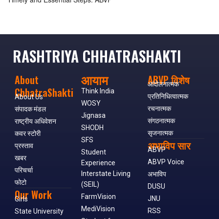
RASHTRIYA CHHATRASHAKTI
आयाम
About
ABVP विशेष
आंदोलनात्मक
ChhatraShakti
Think India
प्रतिनिधित्वात्मक
About Us
WOSY
रचनात्मक
संपादक मंडल
Jignasa
संगठनात्मक
राष्ट्रीय अधिवेशन
SHODH
सृजनात्मक
कवर स्टोरी
SFS
अभाविप सार
प्रस्ताव
ABVP
Student
खबर
ABVP Voice
Experience
परिचर्चा
Interstate Living
अभाविप
फोटो
(SEIL)
DUSU
Our Work
FarmVision
JNU
Girls
MediVision
RSS
State University