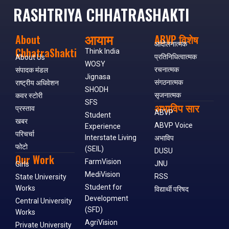
RASHTRIYA CHHATRASHAKTI
आयाम
About
ABVP विशेष
आंदोलनात्मक
ChhatraShakti
Think India
प्रतिनिधित्वात्मक
About Us
WOSY
रचनात्मक
संपादक मंडल
Jignasa
संगठनात्मक
राष्ट्रीय अधिवेशन
SHODH
सृजनात्मक
कवर स्टोरी
SFS
अभाविप सार
प्रस्ताव
ABVP
Student
खबर
ABVP Voice
Experience
परिचर्चा
Interstate Living
अभाविप
फोटो
(SEIL)
DUSU
Our Work
FarmVision
JNU
Girls
MediVision
RSS
State University
Student for
Works
विद्यार्थी परिषद
Development
Central University
(SFD)
Works
AgriVision
Private University