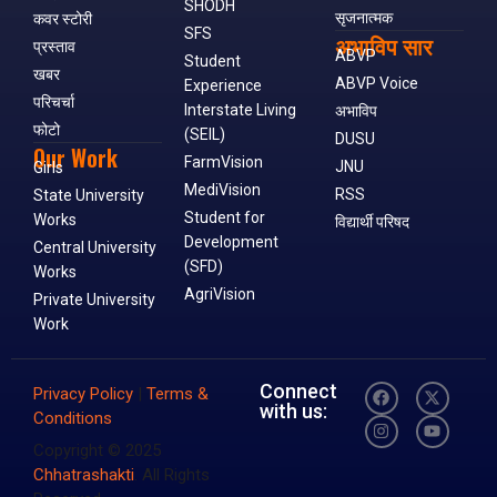
SHODH
सृजनात्मक
कवर स्टोरी
SFS
अभाविप सार
प्रस्ताव
ABVP
Student
खबर
ABVP Voice
Experience
परिचर्चा
Interstate Living
अभाविप
फोटो
(SEIL)
DUSU
Our Work
FarmVision
JNU
Girls
MediVision
RSS
State University
Student for
Works
विद्यार्थी परिषद
Development
Central University
(SFD)
Works
AgriVision
Private University
Work
Connect
Privacy Policy
|
Terms &
with us:
Conditions
Copyright © 2025
Chhatrashakti
. All Rights