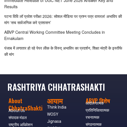
Immediate Release of UGC NET June 2026 Answer Key and
Results
पटना विवि लॉ प्रवेश परीक्षा 2026: सोशल मीडिया पर प्रश्न पत्र वायरल! अभाविप की
मांग ‘सच सार्वजनिक करे प्रशासन’
ABVP Central Working Committee Meeting Concludes in
Ernakulam
पंजाब में लगातार हो रहे पेपर लीक के विरुद् अभाविप का प्रदर्शन, शिक्षा मंत्री के इस्तीफे
की मांग
RASHTRIYA CHHATRASHAKTI
आयाम
About
ABVP विशेष
आंदोलनात्मक
ChhatraShakti
Think India
प्रतिनिधित्वात्मक
About Us
WOSY
रचनात्मक
संपादक मंडल
Jignasa
संगठनात्मक
राष्ट्रीय अधिवेशन